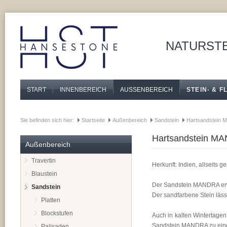
NATURSTE
START
INNENBEREICH
AUSSENBEREICH
STEIN- & 
Sie befinden sich hier:
Startseite
Außenbereich
Sandstein
Hartsandstein M
Hartsandstein MAN
Außenbereich
Travertin
Herkunft: Indien, allseits g
Blaustein
Der Sandstein MANDRA erwe
Sandstein
Der sandfarbene Stein läss
Platten
Blockstufen
Auch in kalten Wintertagen
Sandstein MANDRA zu eine
Palisaden