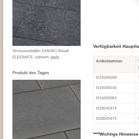
Verfügbarkeit Hauptl
Terrassenplatten SANOKU Basalt
ELEGANCE -satiniert-
mehr
Artikelnummer
Produkt des Tages
IS16045008
IS16045030
IS16045063
IS28045474
IS28045475
****Wichtige Hinweise