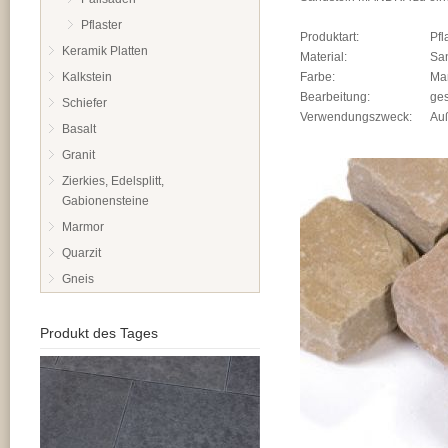
Pflaster
Produktart:
Pfl
Keramik Platten
Material:
Sa
Kalkstein
Farbe:
Ma
Bearbeitung:
ges
Schiefer
Verwendungszweck:
Au
Basalt
Granit
Zierkies, Edelsplitt,
Gabionensteine
Marmor
Quarzit
Gneis
Produkt des Tages