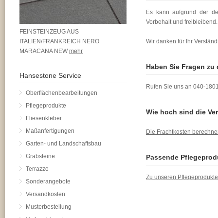
Es kann aufgrund der der
Vorbehalt und freibleibend.
FEINSTEINZEUG AUS
ITALIEN/FRANKREICH NERO
Wir danken für Ihr Verständ
MARACANA NEW
mehr
Haben Sie Fragen zu 
Hansestone Service
Rufen Sie uns an 040-1801
Oberflächenbearbeitungen
Pflegeprodukte
Wie hoch sind die Ver
Fliesenkleber
Maßanfertigungen
Die Frachtkosten berechne
Garten- und Landschaftsbau
Grabsteine
Passende Pflegeprod
Terrazzo
Zu unseren Pflegeprodukt
Sonderangebote
Versandkosten
Musterbestellung