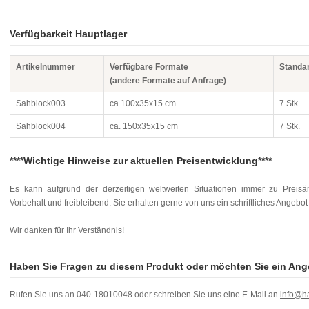
Verfügbarkeit Hauptlager
Artikelnummer
Verfügbare Formate
Standa
(andere Formate auf Anfrage)
Sahblock003
ca.100x35x15 cm
7 Stk.
Sahblock004
ca. 150x35x15 cm
7 Stk.
****Wichtige Hinweise zur aktuellen Preisentwicklung****
Es kann aufgrund der derzeitigen weltweiten Situationen immer zu Preis
Vorbehalt und freibleibend. Sie erhalten gerne von uns ein schriftliches Angebo
Wir danken für Ihr Verständnis!
Haben Sie Fragen zu diesem Produkt oder möchten Sie ein Ang
Rufen Sie uns an 040-18010048 oder schreiben Sie uns eine E-Mail an
info@h