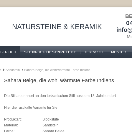
BE
0
NATURSTEINE & KERAMIK
info
Mo
BEREICH
STEIN- & FLIESENPFLEGE
TERRAZZO
MUSTER
h
Sandstein
Sahara Beige, die wohl wärmste Farbe Indiens
Sahara Beige, die wohl wärmste Farbe Indiens
Die Stillart erinnert an den toskanischen Still aus dem 18. Jahrhundert.
Hier die rustikalte Variante für Sie.
Produktart:
Blockstufe
Material:
Sandstein
Farbe:
Sahara Beige