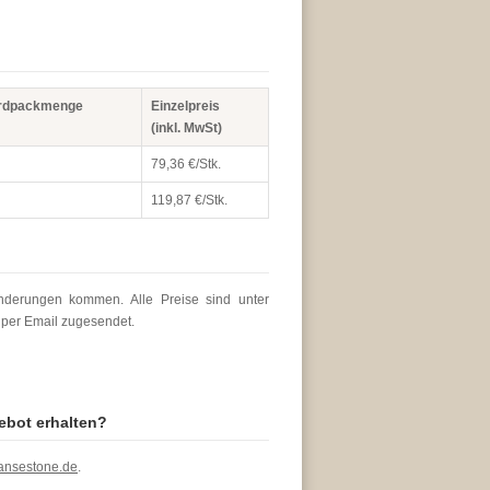
rdpackmenge
Einzelpreis
(inkl. MwSt)
79,36 €/Stk.
119,87 €/Stk.
änderungen kommen. Alle Preise sind unter
t per Email zugesendet.
ebot erhalten?
ansestone.de
.