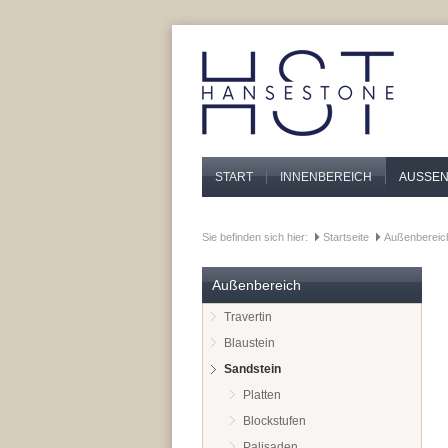
START
INNENBEREICH
AUSSEN
Sie befinden sich hier:
Startseite
Außenbereic
Außenbereich
Travertin
Blaustein
Sandstein
Platten
Blockstufen
Palisaden