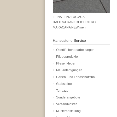
FEINSTEINZEUG AUS
ITALIEN/FRANKREICH NERO
MARACANA NEW
mehr
Hansestone Service
Oberflächenbearbeitungen
Pflegeprodukte
Fliesenkleber
Maßanfertigungen
Garten- und Landschaftsbau
Grabsteine
Terrazzo
Sonderangebote
Versandkosten
Musterbestellung