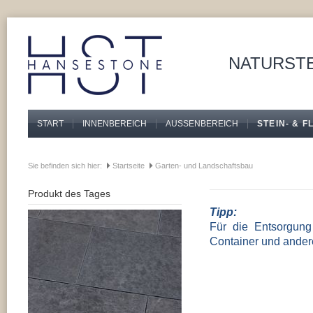
NATURSTE
START
INNENBEREICH
AUSSENBEREICH
STEIN- & 
Sie befinden sich hier:
Startseite
Garten- und Landschaftsbau
Produkt des Tages
Tipp:
Für die Entsorgun
Container und andere