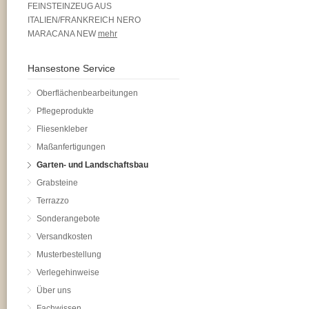
FEINSTEINZEUG AUS
ITALIEN/FRANKREICH NERO
MARACANA NEW
mehr
Hansestone Service
Oberflächenbearbeitungen
Pflegeprodukte
Fliesenkleber
Maßanfertigungen
Garten- und Landschaftsbau
Grabsteine
Terrazzo
Sonderangebote
Versandkosten
Musterbestellung
Verlegehinweise
Über uns
Fachwissen